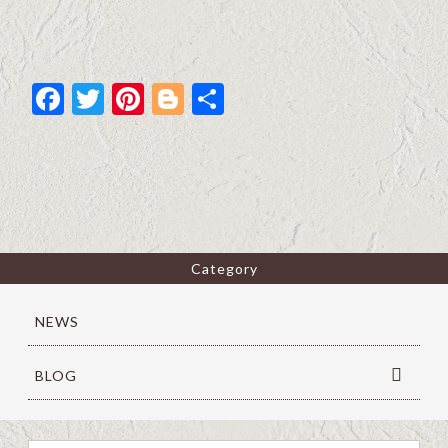
F
T
Pi
Bl
共
ac
w
nt
o
有
e
itt
er
g
b
er
es
g
o
t
er
o
Category
k
NEWS
BLOG