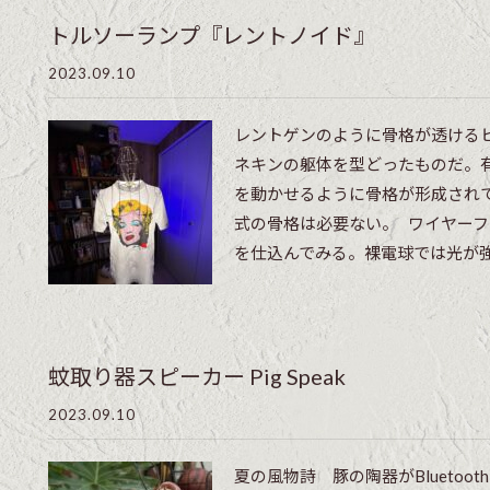
トルソーランプ『レントノイド』
2023.09.10
レントゲンのように骨格が透ける
ネキンの躯体を型どったものだ。
を動かせるように骨格が形成され
式の骨格は必要ない。 ワイヤー
を仕込んでみる。裸電球では光が強す
蚊取り器スピーカー Pig Speak
2023.09.10
夏の風物詩 豚の陶器がBluetoo