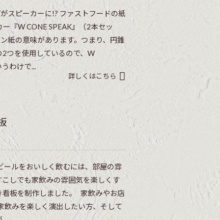
がスピーカーに!? ファストフードの紙
W CONE SPEAK』（2本セッ
ーン紙の意味があります。つまり、円錐
の2つを使用しているので、W
うわけで...
詳しくはこちら
板
でビールをおいしく飲むには、部屋の雰
すこしでも家飲みの雰囲気を楽しくす
き看板を制作しました。 家飲みやお店
 家飲みを楽しく演出したい方、そして
..