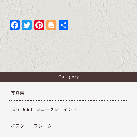
F
T
Pi
Bl
共
ac
w
nt
o
有
e
itt
er
g
b
er
es
g
o
t
er
o
Category
k
写真集
Juke Joint -ジュークジョイント
ポスター・フレーム