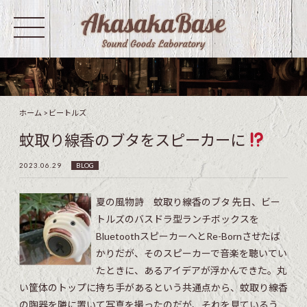
ホーム
>
ビートルズ
蚊取り線香のブタをスピーカーに
2023.06.29
BLOG
夏の風物詩 蚊取り線香のブタ 先日、ビー
トルズのバスドラ型ランチボックスを
BluetoothスピーカーへとRe-Bornさせたば
かりだが、そのスピーカーで音楽を聴いてい
たときに、あるアイデアが浮かんできた。丸
い筐体のトップに持ち手があるという共通点から、蚊取り線香
の陶器を隣に置いて写真を撮ったのだが、それを見ているう...