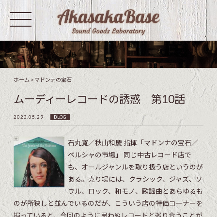
ホーム
>
マドンナの宝石
ムーディーレコードの誘惑 第10話
2023.05.29
BLOG
石丸寛／秋山和慶 指揮「マドンナの宝石／
ペルシャの市場」 同じ中古レコード店で
も、オールジャンルを取り扱う店というのが
ある。売り場には、クラシック、ジャズ、ソ
ウル、ロック、和モノ、歌謡曲とあらゆるも
のが所狭しと並んでいるのだが、こういう店の特価コーナーを
掘っていると、今回のように思わぬレコードと巡り合うことが