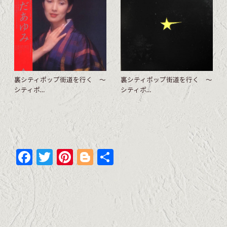
裏シティポップ街道を行く 〜
裏シティポップ街道を行く 〜
シティポ…
シティポ…
F
T
Pi
Bl
共
ac
w
nt
o
有
e
itt
er
g
b
er
es
g
o
t
er