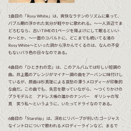
1曲目の「Rosy White」は、爽快なラテンのリズムに乗って、
バブル期の浮かれた気分が軽やかに歌われる。〜一人浜辺でま
どろむなら、古いTIMEの1ページを陽よけにして眠るといい
わ〜とか、〜一面のコバルトに、どこまでも続いてる渚の
Rosy White〜といった詞から浮かんでくるのは、なんの不安
もないバラ色の日々なのである。
4曲目の「ひときれの恋」は、このアルバムでは珍しい短調の
曲。井上鑑のアレンジがマイナー調の曲をアーバンに味付けし
ているが、原曲は杉真理による哀愁の漂うメロディーが印象的
な曲だ。この曲でも、失恋を歌っていながら、〜つくりかけの
プラモデルと アドレス帳の誰かのナンバー ギリシャの写
真 笑う私〜というように、いたってドライなのである。
6曲目の「Starship」は、深めにリバーブが利いたゴージャス
なイントロについで歌われるメロディーラインなど、まるで