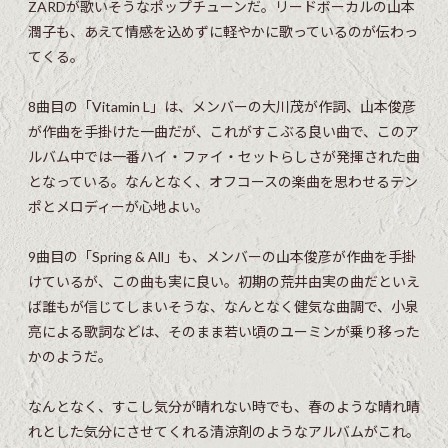
ZARDが歌いそうなポップチューンだ。リードボーカルの山本
潤子も、あえて情感を込めずに軽やかに歌っているのが伝わっ
てくる。
8曲目の「Vitamin L」は、メンバーの大川茂が作詞、山本俊彦
が作曲を手掛けた一曲だが、これがすこぶる良い曲で、このア
ルバム中では一番ハイ・ファイ・セットらしさが発揮された曲
となっている。なんとなく、オフコースの楽曲を思わせるテン
ポとメロディーが心地よい。
9曲目の「Spring & All」も、メンバーの山本俊彦が作曲を手掛
けているが、この曲も実に良い。初期の荒井由実の曲だといえ
ば誰もが信じてしまいそうな、なんとなく健気な曲調で、小泉
亮による歌詞などは、そのまま若い頃のユーミンが乗り移った
かのようだ。
なんとなく、すこし気分が晴れない時でも、春のような晴れ晴
れとした気分にさせてくれる清涼剤のようなアルバムがこれ。